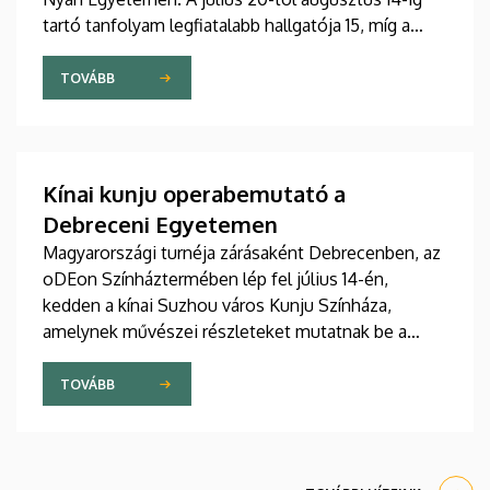
tartó tanfolyam legfiatalabb hallgatója 15, míg a
legidősebb 80 éves. Az Egyetemi Templomban
tartott hétfői ünnepélyes megnyitón átadták az
TOVÁBB
ösztöndíjasok okleveleit.
Kínai kunju operabemutató a
Debreceni Egyetemen
Magyarországi turnéja zárásaként Debrecenben, az
oDEon Színháztermében lép fel július 14-én,
kedden a kínai Suzhou város Kunju Színháza,
amelynek művészei részleteket mutatnak be a
több mint 600 éves Kun opera legszebb darabjából.
Az előadás a Debreceni Egyetem (DE)
TOVÁBB
Bölcsészettudományi Kar (BTK) Konfuciusz
Intézet szervezésében a Budapesti Kínai Kulturális
Központtal és az Ott-Home International Meeting
Point-tal való együttműködés keretében valósul