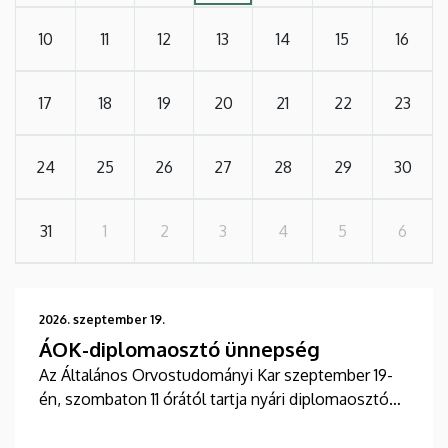
10
11
12
13
14
15
16
17
18
19
20
21
22
23
24
25
26
27
28
29
30
31
1
2
3
4
5
6
2026. szeptember 19.
ÁOK-diplomaosztó ünnepség
Az Általános Orvostudományi Kar szeptember 19-
én, szombaton 11 órától tartja nyári diplomaosztó
ünnepségét a Főépület Díszudvarán. A Multimédia
és E-learning Technikai Központ a youtube-on