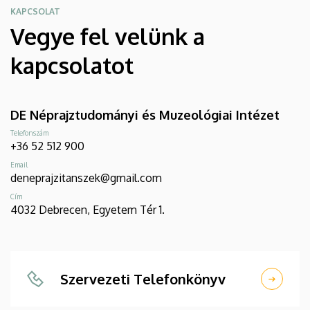
KAPCSOLAT
Vegye fel velünk a
kapcsolatot
DE Néprajztudományi és Muzeológiai Intézet
Telefonszám
+36 52 512 900
Email
deneprajzitanszek@gmail.com
Cím
4032 Debrecen, Egyetem Tér 1.
Szervezeti Telefonkönyv