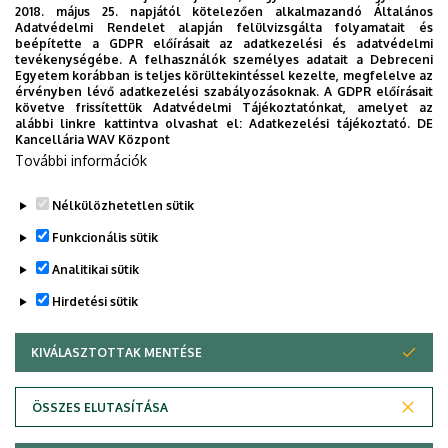
2018. május 25. napjától kötelezően alkalmazandó Általános
készített. Az alkalmazás bevezetésével célunk, hogy
Adatvédelmi Rendelet alapján felülvizsgálta folyamatait és
segítsünk eligazodni az egyetemi mindennapokban, a
beépítette a GDPR előírásait az adatkezelési és adatvédelmi
tevékenységébe. A felhasználók személyes adatait a Debreceni
tanulmányaiddal kapcsolatban gyorsan elérhető
Egyetem korábban is teljes körültekintéssel kezelte, megfelelve az
információkat biztosítsunk, útmutatót adjunk az egyetemi
érvényben lévő adatkezelési szabályozásoknak. A GDPR előírásait
követve frissítettük Adatvédelmi Tájékoztatónkat, amelyet az
évek során felmerülő helyzetekkel, kérdésekkel
alábbi linkre kattintva olvashat el:
Adatkezelési tájékoztató.
DE
kapcsolatban, továbbá „zsebközelbe” hozzuk az Egyetem
Kancellária WAV Központ
és Debrecen város kulturális és sport életét.
További információk
Nélkülözhetetlen sütik
Funkcionális sütik
Analitikai sütik
Hirdetési sütik
KIVÁLASZTOTTAK MENTÉSE
WITHDRAW CONSENT
Adatvédelem
Adatvédelem
ÖSSZES ELUTASÍTÁSA
Technikai információk