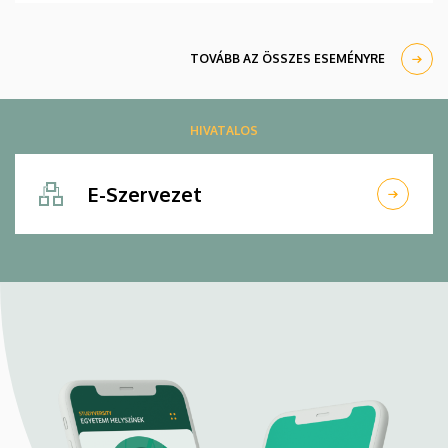
élőben közvetíti az oklevélátadót.
TOVÁBB AZ ÖSSZES ESEMÉNYRE
HIVATALOS
E-Szervezet