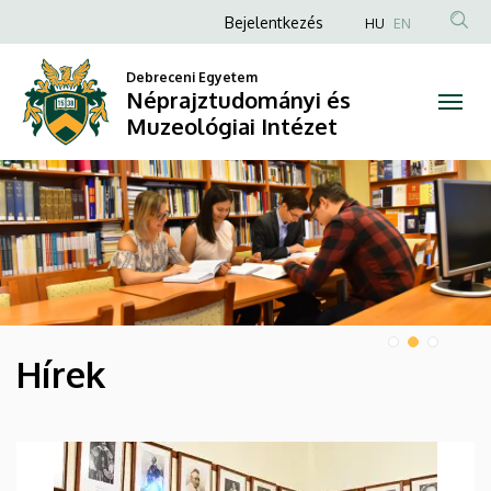
Néprajztudományi
Anonim
Bejelentkezés
HU
EN
Felhasználói
és
Debreceni Egyetem
fiók
Néprajztudományi és
Muzeológiai
menüje
Muzeológiai Intézet
Intézet
DIAVETÍTÉS
Hírek
HÍREK