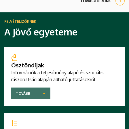
TOVÁBBI HÍREINK
meg.
FELVÉTELIZŐKNEK
A jövő egyeteme
Ösztöndíjak
Információk a teljesítmény alapú és szociális
rászorultság alapján adható juttatásokról
TOVÁBB