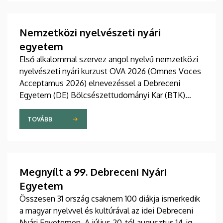
változó világ kihívásaira, elsősorban az oktatás, a
tudományos élet és a nemzetközi kapcsolatok
terén.
Nemzetközi nyelvészeti nyári
egyetem
Első alkalommal szervez angol nyelvű nemzetközi
nyelvészeti nyári kurzust OVA 2026 (Omnes Voces
Acceptamus 2026) elnevezéssel a Debreceni
Egyetem (DE) Bölcsészettudományi Kar (BTK)
Angol-Amerikai Intézet Angol Nyelvészeti
Tanszéke. A 2026. július 27 - augusztus 7. közötti
TOVÁBB
eseményre csaknem tíz ország mintegy száz
hallgatója érkezett Debrecenbe, hogy rangos
nemzetközi oktatógárda közreműködésével
bővítse nyelvészeti ismereteit.
Megnyílt a 99. Debreceni Nyári
Egyetem
Összesen 31 ország csaknem 100 diákja ismerkedik
a magyar nyelvvel és kultúrával az idei Debreceni
Nyári Egyetemen. A július 20-tól augusztus 14-ig