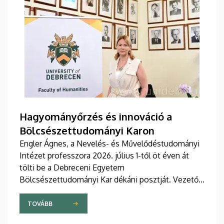
Hagyományőrzés és innováció a
Bölcsészettudományi Karon
Engler Ágnes, a Nevelés- és Művelődéstudományi
Intézet professzora 2026. július 1-től öt éven át
tölti be a Debreceni Egyetem
Bölcsészettudományi Kar dékáni posztját. Vezetői
stratégiájában fontos szerepet szán a kar
hagyományainak, a bölcsészképzés klasszikus
TOVÁBB
normáinak megőrzésének, egyben reagálva a