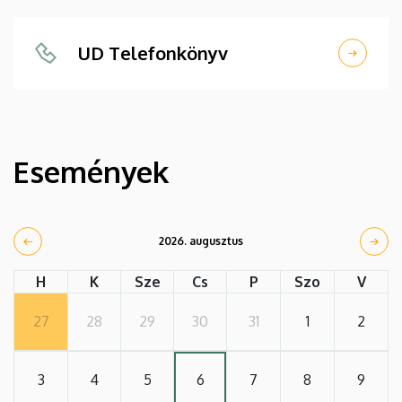
UD Telefonkönyv
Események
2026. augusztus
H
K
Sze
Cs
P
Szo
V
27
28
29
30
31
1
2
3
4
5
6
7
8
9