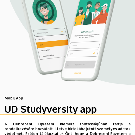
Mobil App
UD Studyversity app
A Debreceni Egyetem kiemelt fontosságúnak tartja a
Engedd meg, hogy figyelmedbe ajánljuk a Debreceni
rendelkezésére bocsátott, illetve birtokába jutott személyes adatok
Egyetem új applikációját, melyet hallgatói számára
védelmét. Ezúton tájékoztatjuk Önt, hogy a Debreceni Egyetem a