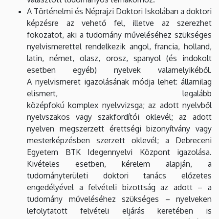
A Történelmi és Néprajzi Doktori Iskolában a doktori
képzésre az vehető fel, illetve az szerezhet
fokozatot, aki a tudomány műveléséhez szükséges
nyelvismerettel rendelkezik angol, francia, holland,
latin, német, olasz, orosz, spanyol (és indokolt
esetben egyéb) nyelvek valamelyikéből.
A nyelvismeret igazolásának módja lehet: államilag
elismert, legalább
középfokú komplex nyelvvizsga; az adott nyelvből
nyelvszakos vagy szakfordítói oklevél; az adott
nyelven megszerzett érettségi bizonyítvány vagy
mesterképzésben szerzett oklevél; a Debreceni
Egyetem BTK Idegennyelvi Központ igazolása.
Kivételes esetben, kérelem alapján, a
tudományterületi doktori tanács előzetes
engedélyével a felvételi bizottság az adott – a
tudomány műveléséhez szükséges – nyelveken
lefolytatott felvételi eljárás keretében is