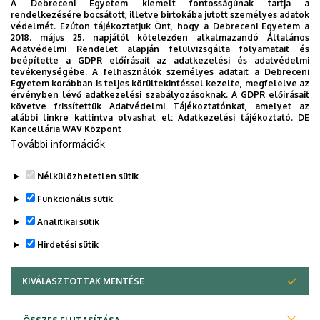
A Debreceni Egyetem kiemelt fontosságúnak tartja a
http://btkphd.unideb.hu
.
rendelkezésére bocsátott, illetve birtokába jutott személyes adatok
védelmét. Ezúton tájékoztatjuk Önt, hogy a Debreceni Egyetem a
2018. május 25. napjától kötelezően alkalmazandó Általános
Adatvédelmi Rendelet alapján felülvizsgálta folyamatait és
beépítette a GDPR előírásait az adatkezelési és adatvédelmi
Telenkó Bazil,
a TNDI Néprajz Programjának titkára
tevékenységébe. A felhasználók személyes adatait a Debreceni
Egyetem korábban is teljes körültekintéssel kezelte, megfelelve az
Főépület, III. emelet, 347-es iroda
érvényben lévő adatkezelési szabályozásoknak. A GDPR előírásait
követve frissítettük Adatvédelmi Tájékoztatónkat, amelyet az
Postacím: 4002 Debrecen, Pf. 400.
alábbi linkre kattintva olvashat el:
Adatkezelési tájékoztató.
DE
Telefon: (52) 512-900/22410
Kancellária WAV Központ
További információk
e-mail:
telenko.bazil@arts.unideb.hu
Nélkülözhetetlen sütik
Legutóbbi frissítés:
2025. 09. 22. 15:26
Funkcionális sütik
Analitikai sütik
Hirdetési sütik
KIVÁLASZTOTTAK MENTÉSE
WITHDRAW CONSENT
Adatvédelem
Adatvédelem