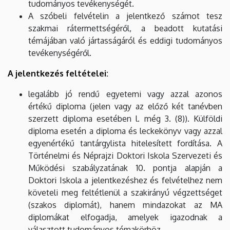
tudományos tevékenységét.
A szóbeli felvételin a jelentkező számot tesz
szakmai rátermettségéről, a beadott kutatási
témájában való jártasságáról és eddigi tudományos
tevékenységéről.
A jelentkezés feltételei:
legalább jó rendű egyetemi vagy azzal azonos
értékű diploma (jelen vagy az előző két tanévben
szerzett diploma esetében l. még 3. (8)). Külföldi
diploma esetén a diploma és leckekönyv vagy azzal
egyenértékű tantárgylista hitelesített fordítása. A
Történelmi és Néprajzi Doktori Iskola Szervezeti és
Működési szabályzatának 10. pontja alapján a
Doktori Iskola a jelentkezéshez és felvételhez nem
követeli meg feltétlenül a szakirányú végzettséget
(szakos diplomát), hanem mindazokat az MA
diplomákat elfogadja, amelyek igazodnak a
választott tudományos témakörhöz.