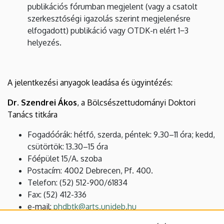
publikációs fórumban megjelent (vagy a csatolt
szerkesztőségi igazolás szerint megjelenésre
elfogadott) publikáció vagy OTDK-n elért 1−3
helyezés.
A jelentkezési anyagok leadása és ügyintézés:
Dr. Szendrei Ákos
, a Bölcsészettudományi Doktori
Tanács titkára
Fogadóórák: hétfő, szerda, péntek: 9.30–11 óra; kedd,
csütörtök: 13.30–15 óra
Főépület 15/A. szoba
Postacím: 4002 Debrecen, Pf. 400.
Telefon: (52) 512-900/61834
Fax: (52) 412-336
e-mail:
phdbtk@arts.unideb.hu
A Bölcsészettudományi Doktori Tanács honlapja: