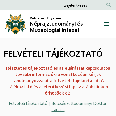
FELVÉTELI
Ugrás
Anonim
Bejelentkezés
a
Felhasználói
TÁJÉKOZTATÓ
tartalomra
Debreceni Egyetem
fiók
Néprajztudományi és
|
menüje
Muzeológiai Intézet
Néprajztudományi
és
FELVÉTELI TÁJÉKOZTATÓ
Muzeológiai
Intézet
Részletes tájékoztató és az eljárással kapcsolatos
további információkra vonatkozóan kérjük
tanulmányozza át a felvételi tájékoztatót. A
tájékoztató és a jelentkezési lap az alábbi linken
érhetőek el:
Felvételi tájékoztató | Bölcsészettudományi Doktori
Tanács