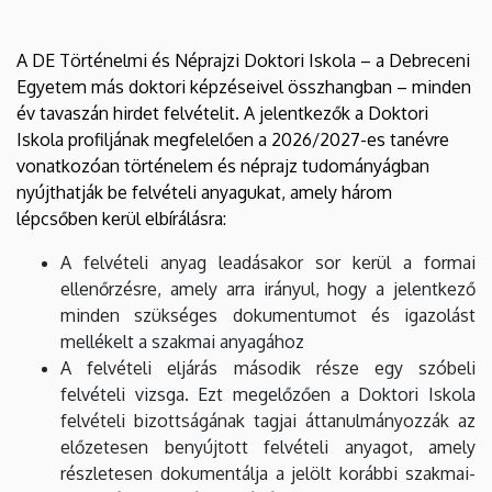
A DE Történelmi és Néprajzi Doktori Iskola – a Debreceni
Egyetem más doktori képzéseivel összhangban – minden
év tavaszán hirdet felvételit. A jelentkezők a Doktori
Iskola profiljának megfelelően a 2026/2027-es tanévre
vonatkozóan történelem és néprajz tudományágban
nyújthatják be felvételi anyagukat, amely három
lépcsőben kerül elbírálásra:
A felvételi anyag leadásakor sor kerül a formai
ellenőrzésre, amely arra irányul, hogy a jelentkező
minden szükséges dokumentumot és igazolást
mellékelt a szakmai anyagához
A felvételi eljárás második része egy szóbeli
felvételi vizsga. Ezt megelőzően a Doktori Iskola
felvételi bizottságának tagjai áttanulmányozzák az
előzetesen benyújtott felvételi anyagot, amely
részletesen dokumentálja a jelölt korábbi szakmai-