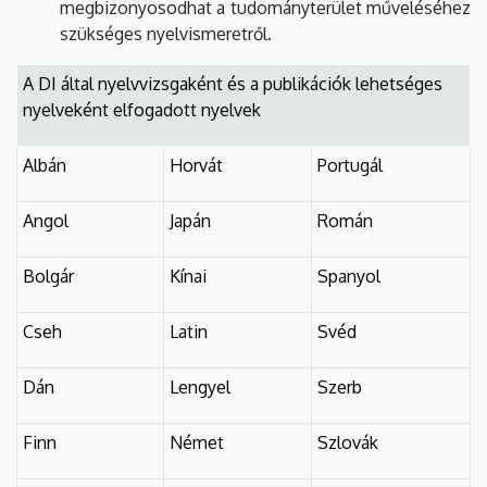
megbizonyosodhat a tudományterület műveléséhez
szükséges nyelvismeretről.
A DI által nyelvvizsgaként és a publikációk lehetséges
nyelveként elfogadott nyelvek
Albán
Horvát
Portugál
Angol
Japán
Román
Bolgár
Kínai
Spanyol
Cseh
Latin
Svéd
Dán
Lengyel
Szerb
Finn
Német
Szlovák