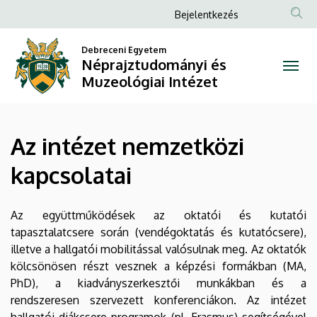
Az
Ugrás
Anonim
Bejelentkezés
a
Felhasználói
intézet
tartalomra
Debreceni Egyetem
fiók
Néprajztudományi és
nemzetközi
menüje
Muzeológiai Intézet
kapcsolatai
|
Az intézet nemzetközi
Néprajztudományi
kapcsolatai
és
Muzeológiai
Az együttműködések az oktatói és kutatói
tapasztalatcsere során (vendégoktatás és kutatócsere),
Intézet
illetve a hallgatói mobilitással valósulnak meg. Az oktatók
kölcsönösen részt vesznek a képzési formákban (MA,
PhD), a kiadványszerkesztői munkákban és a
rendszeresen szervezett konferenciákon. Az intézet
hallgatói diákcsere programok (pl. Erasmus) segítségével