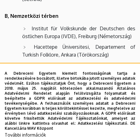
B, Nemzetközi térben
Institut für Volkskunde der Deutschen des
östlichen Europa (IVDE), Freiburg (Németország)
Hacettepe Üniversitesi, Departement of
Turkish Folklore, Ankara (Törökország)
Universität Wien, Institut für Germanistik/
Neuere Deutsche Literatur (Ausztria)
A Debreceni Egyetem kiemelt fontosságúnak tartja a
rendelkezésére bocsátott, illetve birtokába jutott személyes adatok
University of Turku Department of Cultural
védelmét. Ezúton tájékoztatjuk Önt, hogy a Debreceni Egyetem a
2018. május 25. napjától kötelezően alkalmazandó Általános
Studies, Turku (Finnország)
Adatvédelmi Rendelet alapján felülvizsgálta folyamatait és
beépítette a GDPR előírásait az adatkezelési és adatvédelmi
University of Tartu, Hungarológiai Tanszék,
tevékenységébe. A felhasználók személyes adatait a Debreceni
Egyetem korábban is teljes körültekintéssel kezelte, megfelelve az
Tartu (Észtország)
érvényben lévő adatkezelési szabályozásoknak. A GDPR előírásait
követve frissítettük Adatvédelmi Tájékoztatónkat, amelyet az
University of Skopje, Institut of Ethnology and
alábbi linkre kattintva olvashat el:
Adatkezelési tájékoztató.
DE
Antropology (Észak-Macedónia)
Kancellária WAV Központ
További információk