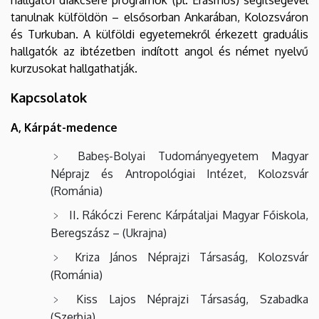
tanulnak külföldön – elsősorban Ankarában, Kolozsváron
és Turkuban. A külföldi egyetemekről érkezett graduális
hallgatók az ibtézetben indított angol és német nyelvű
kurzusokat hallgathatják.
Kapcsolatok
A, Kárpát-medence
Babeş-Bolyai Tudományegyetem Magyar
Néprajz és Antropológiai Intézet, Kolozsvár
(Románia)
II. Rákóczi Ferenc Kárpátaljai Magyar Főiskola,
Beregszász – (Ukrajna)
Kriza János Néprajzi Társaság, Kolozsvár
(Románia)
Kiss Lajos Néprajzi Társaság, Szabadka
(Szerbia)