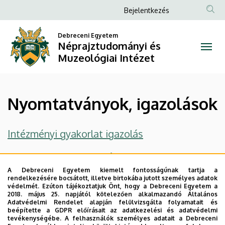
Nyomtatványok,
Ugrás
Anonim
Bejelentkezés
a
Felhasználói
igazolások
tartalomra
Debreceni Egyetem
fiók
Néprajztudományi és
|
menüje
Muzeológiai Intézet
Néprajztudományi
és
Nyomtatványok, igazolások
Muzeológiai
Intézet
Intézményi gyakorlat igazolás
Terepgyakorlat igazolás
A Debreceni Egyetem kiemelt fontosságúnak tartja a
rendelkezésére bocsátott, illetve birtokába jutott személyes adatok
Legutóbbi frissítés:
2025. 05. 16. 13:30
védelmét. Ezúton tájékoztatjuk Önt, hogy a Debreceni Egyetem a
2018. május 25. napjától kötelezően alkalmazandó Általános
Adatvédelmi Rendelet alapján felülvizsgálta folyamatait és
beépítette a GDPR előírásait az adatkezelési és adatvédelmi
tevékenységébe. A felhasználók személyes adatait a Debreceni