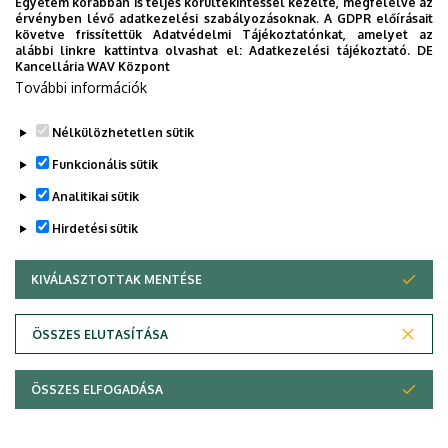
Egyetem korábban is teljes körültekintéssel kezelte, megfelelve az
érvényben lévő adatkezelési szabályozásoknak. A GDPR előírásait
követve frissítettük Adatvédelmi Tájékoztatónkat, amelyet az
alábbi linkre kattintva olvashat el:
Adatkezelési tájékoztató.
DE
Kancellária WAV Központ
További információk
Nélkülözhetetlen sütik
Funkcionális sütik
Analitikai sütik
Hirdetési sütik
KIVÁLASZTOTTAK MENTÉSE
WITHDRAW CONSENT
Adatvédelem
Adatvédelem
ÖSSZES ELUTASÍTÁSA
Technikai információk
ÖSSZES ELFOGADÁSA
Szerzői jog © 2026 Unideb