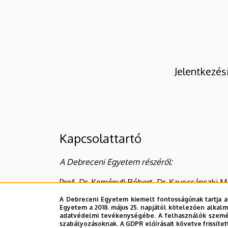
Jelentkezés
Kapcsolattartó
A Debreceni Egyetem részéről:
Prof. Dr. Keményfi Róbert, Dr. Kavecsánszki M
A Debreceni Egyetem kiemelt fontosságúnak tartja a
cím: 4032 Debrecen, Egyetem tér 1.
Egyetem a 2018. május 25. napjától kötelezően alkalm
adatvédelmi tevékenységébe. A felhasználók személ
tel/fax: +36 (52) 512 900/22410, +36 (52) 512 9
szabályozásoknak. A GDPR előírásait követve frissítet