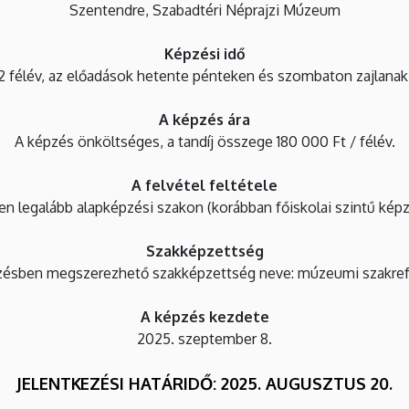
Szentendre, Szabadtéri Néprajzi Múzeum
Képzési
idő
2 félév, az előadások hetente pénteken és szombaton zajlanak
A képzés ára
A képzés önköltséges, a tandíj összege 180 000 Ft / félév.
A felvétel feltétele
en legalább alapképzési szakon (korábban főiskolai szintű képz
Szakképzettség
zésben megszerezhető szakképzettség neve: múzeumi szakref
A képzés kezdete
2025. szeptember 8.
JELENTKEZÉSI HATÁRIDŐ: 2025
. AUGUSZTUS
20.