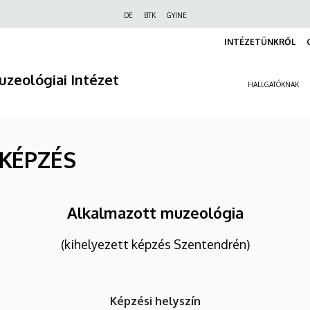
Felső
DE
BTK
GYINE
navigáció
INTÉZETÜNKRŐL
zeológiai Intézet
HALLGATÓKNAK
KÉPZÉS
Alkalmazott muzeológia
(kihelyezett képzés Szentendrén)
Képzési
helyszín