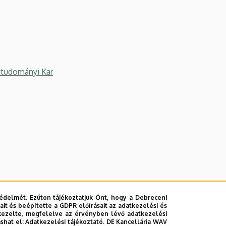
tudományi Kar
édelmét. Ezúton tájékoztatjuk Önt, hogy a Debreceni
it és beépítette a GDPR előírásait az adatkezelési és
kezelte, megfelelve az érvényben lévő adatkezelési
ashat el:
Adatkezelési tájékoztató.
DE Kancellária WAV