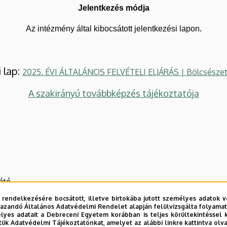
Jelentkezés módja
.
Az
intézmény
által
kibocsátott
jelentkezési
lapon
i lap:
2025. ÉVI ÁLTALÁNOS FELVÉTELI ELJÁRÁS | Bölcsészet
A szakirányú továbbképzés tájékoztatója
áté
 rendelkezésére bocsátott, illetve birtokába jutott személyes adatok v
azandó Általános Adatvédelmi Rendelet alapján felülvizsgálta folyamata
yes adatait a Debreceni Egyetem korábban is teljes körültekintéssel 
58
tük Adatvédelmi Tájékoztatónkat, amelyet az alábbi linkre kattintva olv