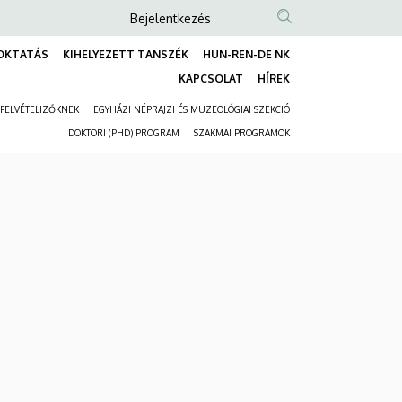
Anonim
Bejelentkezés
Felhasználói
OKTATÁS
KIHELYEZETT TANSZÉK
HUN-REN-DE NK
fiók
Fő
KAPCSOLAT
HÍREK
menüje
navigáció
FELVÉTELIZŐKNEK
EGYHÁZI NÉPRAJZI ÉS MUZEOLÓGIAI SZEKCIÓ
Másodlagos
DOKTORI (PHD) PROGRAM
SZAKMAI PROGRAMOK
navigáció