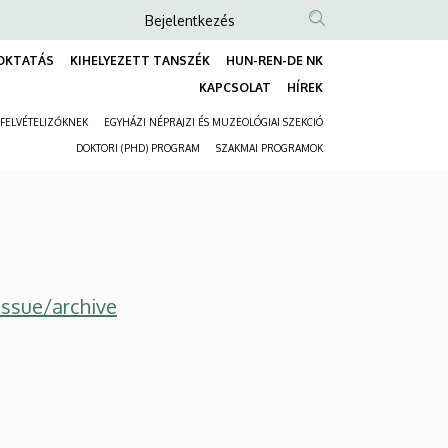
Anonim
Bejelentkezés
Felhasználói
OKTATÁS
KIHELYEZETT TANSZÉK
HUN-REN-DE NK
fiók
Fő
KAPCSOLAT
HÍREK
menüje
navigáció
FELVÉTELIZŐKNEK
EGYHÁZI NÉPRAJZI ÉS MUZEOLÓGIAI SZEKCIÓ
Másodlagos
DOKTORI (PHD) PROGRAM
SZAKMAI PROGRAMOK
navigáció
issue/archive