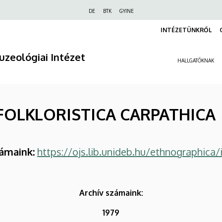
Felső
DE
BTK
GYINE
navigáció
INTÉZETÜNKRŐL
zeológiai Intézet
HALLGATÓKNAK
FOLKLORISTICA CARPATHICA
ámaink:
https://ojs.lib.unideb.hu/ethnographica/
Archív számaink:
1979