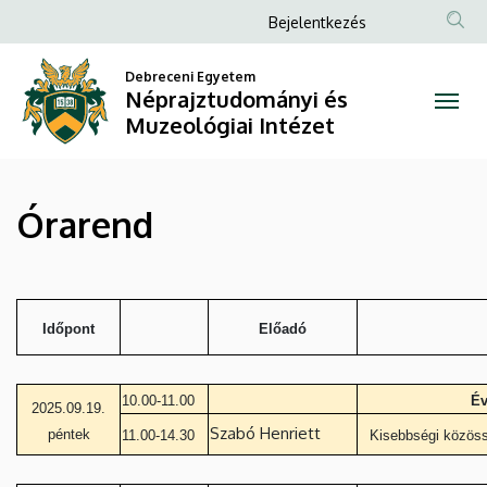
Órarend
Ugrás
Anonim
Bejelentkezés
a
Felhasználói
|
tartalomra
Debreceni Egyetem
fiók
Néprajztudományi és
Néprajztudományi
menüje
Muzeológiai Intézet
és
Muzeológiai
Órarend
Intézet
Időpont
Előadó
10.00-11.00
Év
2025.09.19.
Szabó Henriett
péntek
11.00-14.30
Kisebbségi közössé