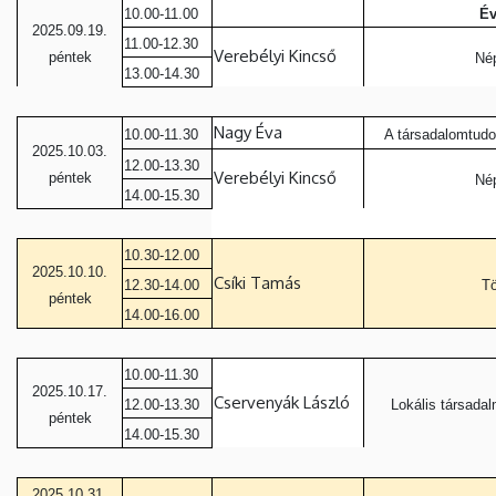
10.00-11.00
Év
2025.09.19.
11.00-12.30
Verebélyi Kincső
péntek
Né
13.00-14.30
Nagy Éva
10.00-11.30
A társadalom­tudo
2025.10.03.
12.00-13.30
Verebélyi Kincső
péntek
Né
14.00-15.30
10.30-12.00
2025.10.10.
Csíki Tamás
12.30-14.00
Tö
péntek
14.00-16.00
10.00-11.30
2025.10.17.
Cservenyák László
12.00-13.30
Lokális társadal
péntek
14.00-15.30
2025.10.31.