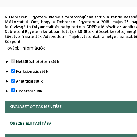
A Debreceni Egyetem kiemelt fontosságúnak tartja a rendelkezésér
tájékoztatjuk Önt, hogy a Debreceni Egyetem a 2018. május 25. n
felülvizsgálta folyamatait és beépítette a GDPR előírásait az adat
Debreceni Egyetem korábban is teljes körültekintéssel kezelte, meg
követve frissítettük Adatvédelmi Tájékoztatónkat, amelyet az alábbi
Központ
További információk
Nélkülözhetetlen sütik
Funkcionális sütik
Analitikai sütik
Hirdetési sütik
KIVÁLASZTOTTAK MENTÉSE
WITHDRAW CONSENT
ÖSSZES ELUTASÍTÁSA