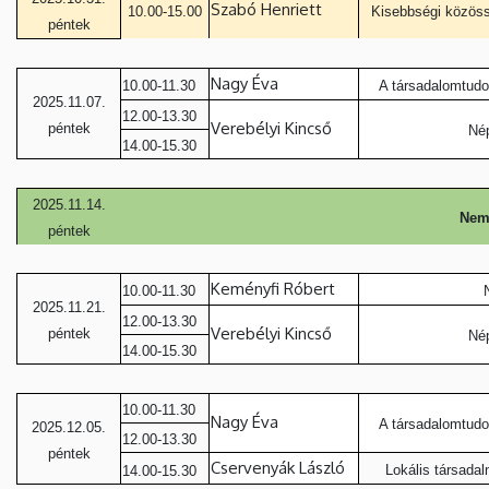
Szabó Henriett
10.00-15.00
Kisebbségi közössé
péntek
Nagy Éva
10.00-11.30
A társadalom­tudo
2025.11.07.
12.00-13.30
Verebélyi Kincső
péntek
Né
14.00-15.30
2025.11.14.
Nemz
péntek
Keményfi Róbert
10.00-11.30
2025.11.21.
12.00-13.30
Verebélyi Kincső
péntek
Né
14.00-15.30
10.00-11.30
Nagy Éva
A társadalom­tudo
2025.12.05.
12.00-13.30
péntek
Cservenyák László
Lokális társadal
14.00-15.30