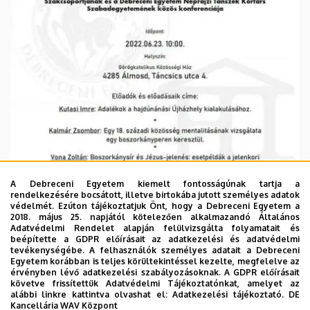
Néprajztudományi
és
Muzeológiai
Intézet
A Debreceni Egyetem kiemelt fontosságúnak tartja a
rendelkezésére bocsátott, illetve birtokába jutott személyes adatok
védelmét. Ezúton tájékoztatjuk Önt, hogy a Debreceni Egyetem a
2018. május 25. napjától kötelezően alkalmazandó Általános
Adatvédelmi Rendelet alapján felülvizsgálta folyamatait és
beépítette a GDPR előírásait az adatkezelési és adatvédelmi
tevékenységébe. A felhasználók személyes adatait a Debreceni
Egyetem korábban is teljes körültekintéssel kezelte, megfelelve az
érvényben lévő adatkezelési szabályozásoknak. A GDPR előírásait
követve frissítettük Adatvédelmi Tájékoztatónkat, amelyet az
alábbi linkre kattintva olvashat el:
Adatkezelési tájékoztató.
DE
Kancellária WAV Központ