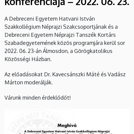
konferenciája – 2022. 06. 23.
Néprajzi
Tanszék
A Debreceni Egyetem Hatvani István
Szakkollégium Néprajzi Szakcsoportjának és a
Kortárs
Debreceni Egyetem Néprajzi Tanszék Kortárs
Szabadegyetemének
Szabadegyetemének közös programjára kerül sor
2022. 06. 23-án Álmosdon, a Görögkatolikus
közös
Közösségi Házban.
konferenciája
Az előadásokat Dr. Kavecsánszki Máté és Vadász
–
Márton moderálják.
2022.
Várunk minden érdeklődőt!
06.
23.
|