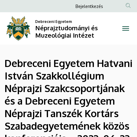
Debreceni
Ugrás
Anonim
Bejelentkezés
a
Felhasználói
Egyetem
tartalomra
Debreceni Egyetem
fiók
Néprajztudományi és
Hatvani
menüje
Muzeológiai Intézet
István
Szakkollégium
Debreceni Egyetem Hatvani
Néprajzi
István Szakkollégium
Szakcsoportjának
Néprajzi Szakcsoportjának
és
és a Debreceni Egyetem
a
Néprajzi Tanszék Kortárs
Debreceni
Szabadegyetemének közös
Egyetem