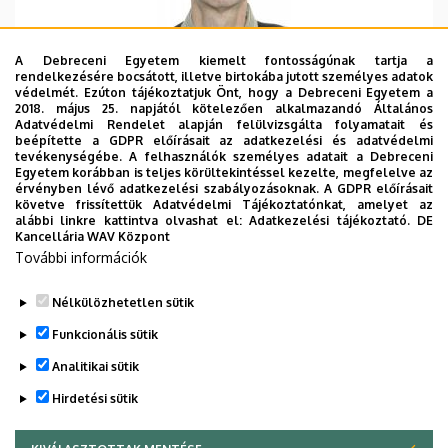
A Debreceni Egyetem kiemelt fontosságúnak tartja a
rendelkezésére bocsátott, illetve birtokába jutott személyes adatok
Szervezeti egység
a
védelmét. Ezúton tájékoztatjuk Önt, hogy a Debreceni Egyetem a
2018. május 25. napjától kötelezően alkalmazandó Általános
Adatvédelmi Rendelet alapján felülvizsgálta folyamatait és
Központi telefonszám
+36 52 512 900
22247
beépítette a GDPR előírásait az adatkezelési és adatvédelmi
tevékenységébe. A felhasználók személyes adatait a Debreceni
E-mail cím
csikit@freemail.hu
Egyetem korábban is teljes körültekintéssel kezelte, megfelelve az
érvényben lévő adatkezelési szabályozásoknak. A GDPR előírásait
követve frissítettük Adatvédelmi Tájékoztatónkat, amelyet az
Cím
Főépület (Egyetem téri
alábbi linkre kattintva olvashat el:
Adatkezelési tájékoztató.
DE
Campus)
Kancellária WAV Központ
További információk
Emelet, ajtó
3. emelet, 348/b
Nélkülözhetetlen sütik
Funkcionális sütik
Analitikai sütik
Hirdetési sütik