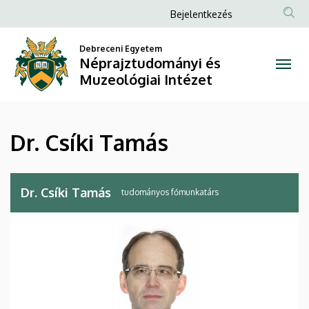
Dr.
Ugrás
Anonim
Bejelentkezés
a
Felhasználói
Csíki
tartalomra
Debreceni Egyetem
fiók
Néprajztudományi és
Tamás
menüje
Muzeológiai Intézet
|
Néprajztudományi
Dr. Csíki Tamás
és
Muzeológiai
Dr. Csíki Tamás
tudományos főmunkatárs
Intézet