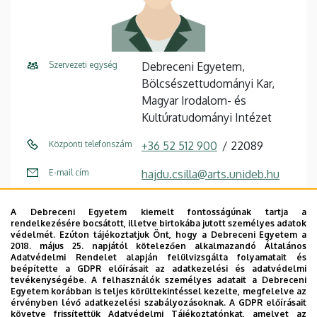
Szervezeti egység
Debreceni Egyetem,
Bölcsészettudományi Kar,
Magyar Irodalom- és
Kultúratudományi Intézet
Központi telefonszám
+36 52 512 900
22089
E-mail cím
hajdu.csilla@arts.unideb.hu
Fax
+36 52 512 934 / 22220
A Debreceni Egyetem kiemelt fontosságúnak tartja a
rendelkezésére bocsátott, illetve birtokába jutott személyes adatok
Cím
4032 Debrecen, Egyetem tér
védelmét. Ezúton tájékoztatjuk Önt, hogy a Debreceni Egyetem a
1.
2018. május 25. napjától kötelezően alkalmazandó Általános
Adatvédelmi Rendelet alapján felülvizsgálta folyamatait és
beépítette a GDPR előírásait az adatkezelési és adatvédelmi
Épület
Főépület (Egyetem téri
tevékenységébe. A felhasználók személyes adatait a Debreceni
Campus)
Egyetem korábban is teljes körültekintéssel kezelte, megfelelve az
érvényben lévő adatkezelési szabályozásoknak. A GDPR előírásait
követve frissítettük Adatvédelmi Tájékoztatónkat, amelyet az