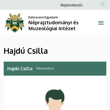
Hajdú
Ugrás
Anonim
Bejelentkezés
a
Felhasználói
Csilla
tartalomra
Debreceni Egyetem
fiók
Néprajztudományi és
|
menüje
Muzeológiai Intézet
Néprajztudományi
és
Hajdú Csilla
Muzeológiai
Intézet
Hajdú Csilla
főkönyvtáros