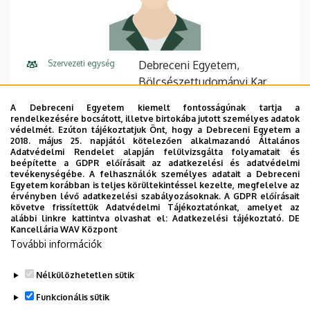
Szervezeti egység
Debreceni Egyetem,
Bölcsészettudományi Kar,
Néprajztudományi és
A Debreceni Egyetem kiemelt fontosságúnak tartja a
Muzeológiai Intézet, Néprajzi
rendelkezésére bocsátott, illetve birtokába jutott személyes adatok
nem önálló Tanszék
védelmét. Ezúton tájékoztatjuk Önt, hogy a Debreceni Egyetem a
2018. május 25. napjától kötelezően alkalmazandó Általános
Adatvédelmi Rendelet alapján felülvizsgálta folyamatait és
Központi telefonszám
+36 52 512 900
22410
beépítette a GDPR előírásait az adatkezelési és adatvédelmi
tevékenységébe. A felhasználók személyes adatait a Debreceni
Cím
4032 Debrecen Egyetem tér 1
Egyetem korábban is teljes körültekintéssel kezelte, megfelelve az
érvényben lévő adatkezelési szabályozásoknak. A GDPR előírásait
követve frissítettük Adatvédelmi Tájékoztatónkat, amelyet az
Épület
Főépület (Egyetem téri
alábbi linkre kattintva olvashat el:
Adatkezelési tájékoztató.
DE
Campus)
Kancellária WAV Központ
További információk
Emelet, ajtó
3. emelet, 347
Nélkülözhetetlen sütik
Funkcionális sütik