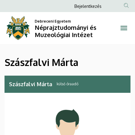
Szászfalvi
Ugrás
Anonim
Bejelentkezés
a
Felhasználói
Márta
tartalomra
Debreceni Egyetem
fiók
Néprajztudományi és
|
menüje
Muzeológiai Intézet
Néprajztudományi
és
Szászfalvi Márta
Muzeológiai
Intézet
Szászfalvi Márta
külső óraadó