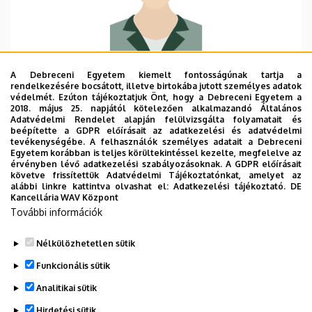
Szervezeti egység
HUN-REN-DE Néprajzi
A Debreceni Egyetem kiemelt fontosságúnak tartja a
Kutatócsoport
rendelkezésére bocsátott, illetve birtokába jutott személyes adatok
védelmét. Ezúton tájékoztatjuk Önt, hogy a Debreceni Egyetem a
Központi telefonszám
+36 52 512 900 22247
2018. május 25. napjától kötelezően alkalmazandó Általános
Adatvédelmi Rendelet alapján felülvizsgálta folyamatait és
beépítette a GDPR előírásait az adatkezelési és adatvédelmi
Közvetlen telefonszám
+36 52 512 900 22247
tevékenységébe. A felhasználók személyes adatait a Debreceni
Egyetem korábban is teljes körültekintéssel kezelte, megfelelve az
E-mail cím
vadasz.marton@arts.unideb.h
érvényben lévő adatkezelési szabályozásoknak. A GDPR előírásait
követve frissítettük Adatvédelmi Tájékoztatónkat, amelyet az
u
alábbi linkre kattintva olvashat el:
Adatkezelési tájékoztató.
DE
Kancellária WAV Központ
Cím
4032 Debrecen, Egyetem tér
További információk
1.
Nélkülözhetetlen sütik
Funkcionális sütik
Analitikai sütik
Hirdetési sütik