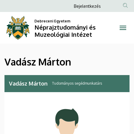
Vadász
Ugrás
Anonim
Bejelentkezés
a
Felhasználói
Márton
tartalomra
Debreceni Egyetem
fiók
Néprajztudományi és
|
menüje
Muzeológiai Intézet
Néprajztudományi
és
Vadász Márton
Muzeológiai
Intézet
Vadász Márton
Tudományos segédmunkatárs